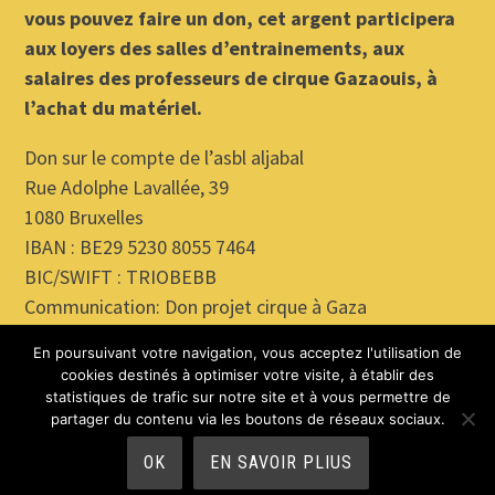
vous pouvez faire un don, cet argent participera
aux loyers des salles d’entrainements, aux
salaires des professeurs de cirque Gazaouis, à
l’achat du matériel.
Don sur le compte de l’asbl aljabal
Rue Adolphe Lavallée, 39
1080 Bruxelles
IBAN : BE29 5230 8055 7464
BIC/SWIFT : TRIOBEBB
Communication: Don projet cirque à Gaza
En poursuivant votre navigation, vous acceptez l'utilisation de
cookies destinés à optimiser votre visite, à établir des
statistiques de trafic sur notre site et à vous permettre de
partager du contenu via les boutons de réseaux sociaux.
PROUDLY POWERED BY WORDPRESS
THEME: EDITOR BY
ARRAY
OK
EN SAVOIR PLIUS