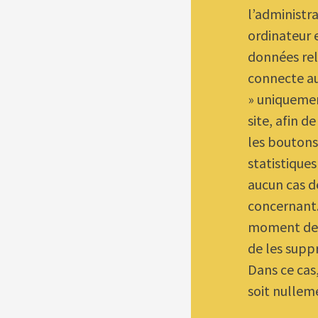
l’administra
ordinateur 
données rela
connecte au
» uniquemen
site, afin 
les boutons 
statistiques
aucun cas 
concernant. 
moment de re
de les supp
Dans ce cas,
soit nulle