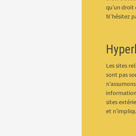
qu’un droit 
N’hésitez pa
Hyper
Les sites re
sont pas so
n’assumons 
informations
sites extér
et n’impliq