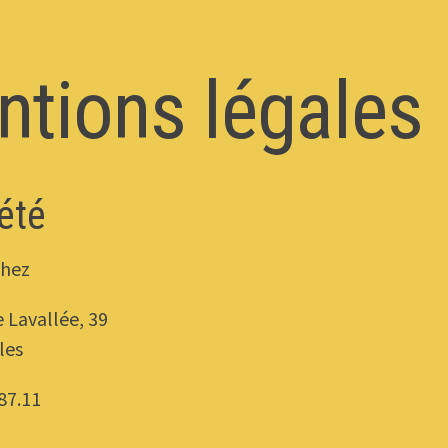
tions légales
été
chez
 Lavallée, 39
les
87.11