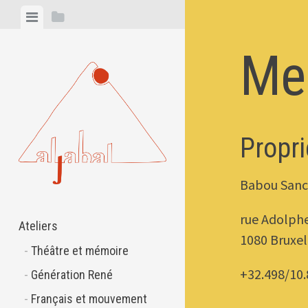
Skip
View
View
to
menu
sidebar
content
Men
Propri
Babou San
rue Adolphe
Ateliers
1080 Bruxel
Théâtre et mémoire
+32.498/10.
Génération René
Français et mouvement