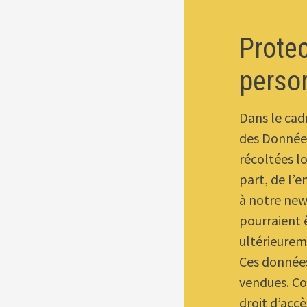
Prote
perso
Dans le cad
des Donnée
récoltées l
part, de l’
à notre new
pourraient 
ultérieurem
Ces données
vendues. Co
droit d’acc